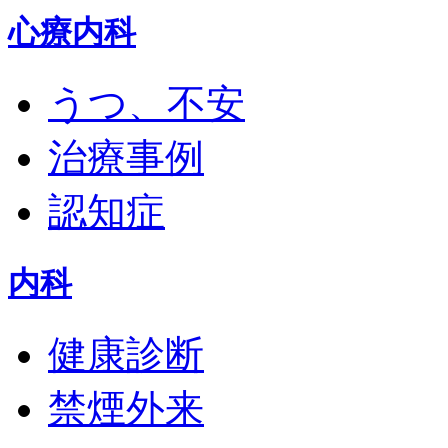
心療内科
うつ、不安
治療事例
認知症
内科
健康診断
禁煙外来